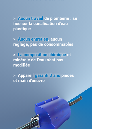
>
Aucun travail
de plomberie : se
fixe sur la canalisation d’eau
plastique
>
Aucun entretien
, aucun
réglage, pas de consommables
>
La composition chimique
et
minérale de l’eau n’est pas
modifiée
> Appareil
garanti 3 ans
pièces
et main d’oeuvre