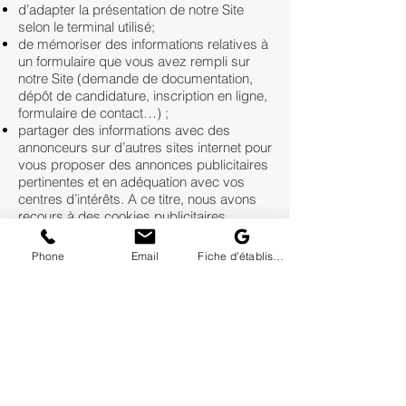
d’adapter la présentation de notre Site
selon le terminal utilisé;
de mémoriser des informations relatives à
un formulaire que vous avez rempli sur
notre Site (demande de documentation,
dépôt de candidature, inscription en ligne,
formulaire de contact…) ;
partager des informations avec des
annonceurs sur d’autres sites internet pour
vous proposer des annonces publicitaires
pertinentes et en adéquation avec vos
centres d’intérêts. A ce titre, nous avons
recours à des cookies publicitaires.
partager des informations sur les réseaux
sociaux. A ce titre, nous avons recours à
Phone
Email
Fiche d'établissement Google
des cookies permettant de partager sur
ces réseaux.
PARAMÉTRER LE DÉPÔT DES COOKIES,
TAGS ET TRACEURS
Conformément à l’article 32II de la loi 78-
17, la société
Société Nouvelle Gemka
recueille votre consentement préalable au